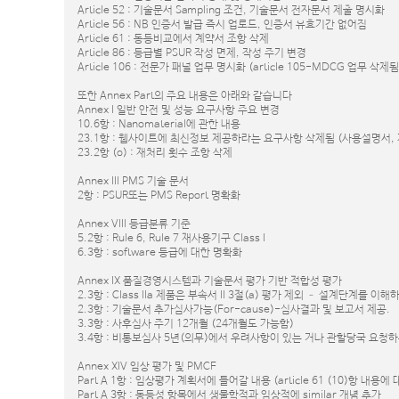
Article 52 : 기술문서 Sampling 조건, 기술문서 전자문서 제출 명시화
Article 56 : NB 인증서 발급 즉시 업로드, 인증서 유효기간 없어짐
Article 61 : 동등비교에서 계약서 조항 삭제
Article 86 : 등급별 PSUR 작성 면제, 작성 주기 변경
Article 106 : 전문가 패널 업무 명시화 (article 105-MDCG 업무 삭제됨
또한 Annex Part의 주요 내용은 아래와 같습니다
Annex I 일반 안전 및 성능 요구사항 주요 변경
10.6항 : Nanomaterial에 관한 내용
23.1항 : 웹사이트에 최신정보 제공하라는 요구사항 삭제됨 (사용설명서,
23.2항 (o) : 재처리 횟수 조항 삭제
Annex III PMS 기술 문서
2항 : PSUR또는 PMS Report 명확화
Annex VIII 등급분류 기준
5.2항 : Rule 6, Rule 7 재사용기구 Class I
6.3항 : software 등급에 대한 명확화
Annex IX 품질경영시스템과 기술문서 평가 기반 적합성 평가
2.3항 : Class IIa 제품은 부속서 II 3절(a) 평가 제외 – 설계단계를 이
2.3항 : 기술문서 추가심사가능(For-cause)-심사결과 및 보고서 제공.
3.3항 : 사후심사 주기 12개월 (24개월도 가능함)
3.4항 : 비통보심사 5년(의무)에서 우려사항이 있는 거나 관할당국 요청
Annex XIV 임상 평가 및 PMCF
Part A 1항 : 임상평가 계획서에 들어갈 내용 (article 61 (10)항 내용
Part A 3항 : 동등성 항목에서 생물학적과 임상적에 similar 개념 추가