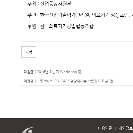
주최
:
산업통상자원부
주관
:
한국산업기술평가관리원
,
의료기기 상생포럼
,
후원
:
한국의료기기공업협동조합
목록
다음글 |
2016년 하반기 Workshop
이전글 |
H제약에서 ISO13485 열강하시는 박동진 대표님
이용약관
개인정보