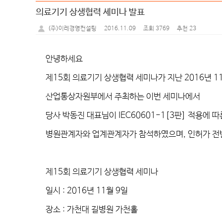
의료기기 상생협력 세미나 발표
2016.11.09
조회 3769
추천 23
(주)이레경영컨설팅
안녕하세요
제
15
회 의료기기 상생협력 세미나가 지난
2016
년
1
산업통상자원부에서 주최하는 이번 세미나에서
당사 박동진 대표님이
IEC60601-1[3
판
]
적용에 따
병원관계자와 업계관계자가 참석하였으며
,
인허가 전
제
15
회 의료기기 상생협력 세미나
일시
: 2016
년
11
월
9
일
장소
:
가천대 길병원 가천홀