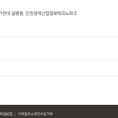
가천대 길병원
,
인천경제산업정보테크노파크
취급방침
이메일주소무단수집거부