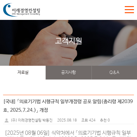
고객지원
자료실
공지사항
Q&A
[국내] 「의료기기법 시행규칙 일부개정령 공포 알림(총리령 제2039
호, 2025.7.24.)」 개정
2025.08.18
조회 424
추천 0
(주) 이레경영컨설팅 박동진
[2025년 08월 06일] 식약처에서 「의료기기법 시행규칙 일부