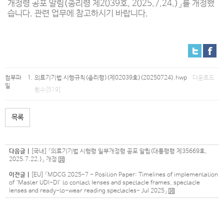
개정령 공포 알림(총리령 제2039호, 2025.7.24.)」를 개정했
습니다. 관련 업무에 참고하시기 바랍니다.
첨부파
의료기기법 시행규칙(총리령)(제02039호)(20250724).hwp
다운로드
일
횟수[519]
목록
다음글 |
[국내] 「의료기기법 시행령 일부개정령 공포 알림(대통령령 제35669호,
2025.7.22.)」 개정
이전글 |
[EU] 「MDCG 2025-7 - Position Paper: Timelines of implementation
of ‘Master UDI-DI’ to contact lenses and spectacle frames, spectacle
lenses and ready-to-wear reading spectacles- Jul 2025」