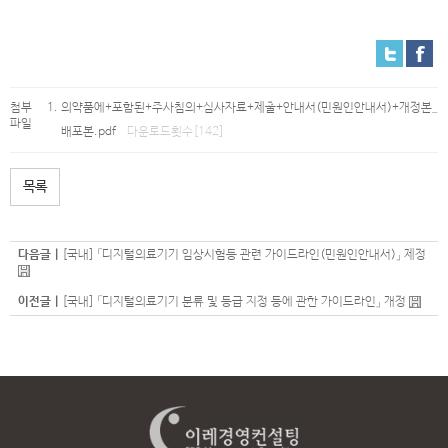
첨부
의약품에+포함된+주사침의+심사자료+제출+안내서(민원인안내서)+개정본_
파일
배포본.pdf
다운로드횟수[142]
목록
다음글 |
[국내] 「디지털의료기기 임상시험등 관련 가이드라인(민원인안내서)」 제정
이전글 |
[국내] 「디지털의료기기 분류 및 등급 지정 등에 관한 가이드라인」 개정